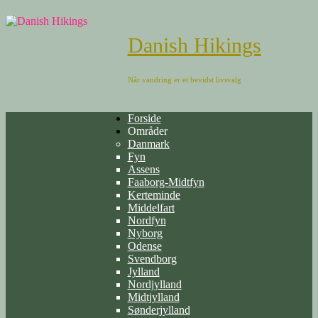
Danish Hikings
Når vandring er et bevidst livsvalg
Forside
Områder
Danmark
Fyn
Assens
Faaborg-Midtfyn
Kerteminde
Middelfart
Nordfyn
Nyborg
Odense
Svendborg
Jylland
Nordjylland
Midtjylland
Sønderjylland