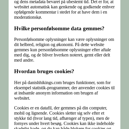
og dens metadata bevaret på ubestemt tid. Det er for, at
websitet automatisk kan genkende og godkende enhver
opfølgende kommentar i stedet for at have dem i en
moderationskø.
Hvilke personfølsomme data gemmes?
Personfølsomme oplysninger kan være oplysninger om
dit helbred, religion og økonomi. På dette website
gemmes kun personfølsomme oplysninger efter aftale
med dig, og de bliver hverken noteret, gemt eller delt
med andre.
Hvordan bruges cookies?
Her på danishhikings.com bruges funktioner, som for
eksempel statistik-programmer, der anvender cookies til
at indsamle anonym information om brugen af
websitet.
Cookies er en datafil, der gemmes på din computer,
mobil og lignende. Cookies sletter sig selv efter et
stykke tid (hvor lang tid, afhænger af typen), men de
fornyes under hvert besøg. Cookies kan ikke indeholde
skadelig kode, og du kan både blokere for cookies og