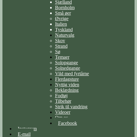
Sjælland
Bornholm
Små øer
Øvrige
Italien
Tyskland
Naturvalg
Skov
Strand
Sø
Temaer
Solopgange
Solnedgange
Vild med fyrtårne
Flerdagsture
Nyttig viden
Beklædning
Fodtøj
Tilbehør
Strik til vandring
Videoer
Om os
Facebook
Instagram
E-mail