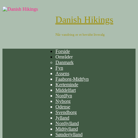
Danish Hikings
Når vandring er et bevidst livsvalg
Forside
Områder
Danmark
Fyn
Assens
Faaborg-Midtfyn
Kerteminde
Middelfart
Nordfyn
Nyborg
Odense
Svendborg
Jylland
Nordjylland
Midtjylland
Sønderjylland