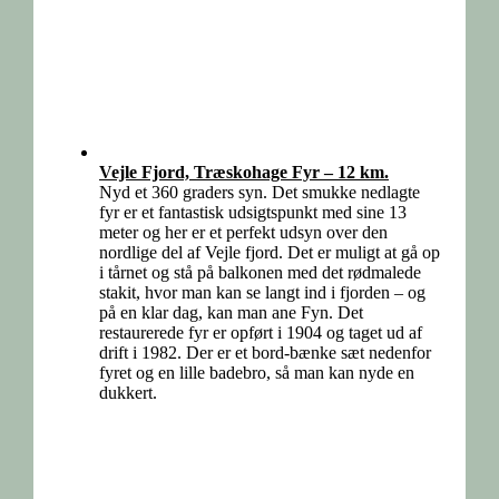
Vejle Fjord, Træskohage Fyr – 12 km.
Nyd et 360 graders syn. Det smukke nedlagte
fyr er et fantastisk udsigtspunkt med sine 13
meter og her er et perfekt udsyn over den
nordlige del af Vejle fjord. Det er muligt at gå op
i tårnet og stå på balkonen med det rødmalede
stakit, hvor man kan se langt ind i fjorden – og
på en klar dag, kan man ane Fyn. Det
restaurerede fyr er opført i 1904 og taget ud af
drift i 1982. Der er et bord-bænke sæt nedenfor
fyret og en lille badebro, så man kan nyde en
dukkert.