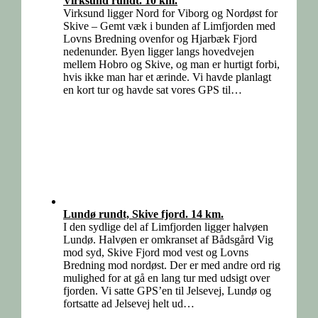
Virksund rundt. 10 km.
Virksund ligger Nord for Viborg og Nordøst for
Skive – Gemt væk i bunden af Limfjorden med
Lovns Bredning ovenfor og Hjarbæk Fjord
nedenunder. Byen ligger langs hovedvejen
mellem Hobro og Skive, og man er hurtigt forbi,
hvis ikke man har et ærinde. Vi havde planlagt
en kort tur og havde sat vores GPS til…
Lundø rundt, Skive fjord. 14 km.
I den sydlige del af Limfjorden ligger halvøen
Lundø. Halvøen er omkranset af Bådsgård Vig
mod syd, Skive Fjord mod vest og Lovns
Bredning mod nordøst. Der er med andre ord rig
mulighed for at gå en lang tur med udsigt over
fjorden. Vi satte GPS’en til Jelsevej, Lundø og
fortsatte ad Jelsevej helt ud…