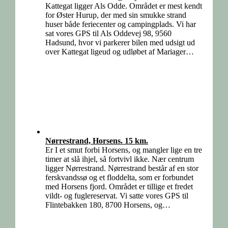
Kattegat ligger Als Odde. Området er mest kendt
for Øster Hurup, der med sin smukke strand
huser både feriecenter og campingplads. Vi har
sat vores GPS til Als Oddevej 98, 9560
Hadsund, hvor vi parkerer bilen med udsigt ud
over Kattegat ligeud og udløbet af Mariager…
Nørrestrand, Horsens. 15 km.
Er I et smut forbi Horsens, og mangler lige en tre
timer at slå ihjel, så fortvivl ikke. Nær centrum
ligger Nørrestrand. Nørrestrand består af en stor
ferskvandssø og et floddelta, som er forbundet
med Horsens fjord. Området er tillige et fredet
vildt- og fuglereservat. Vi satte vores GPS til
Flintebakken 180, 8700 Horsens, og…