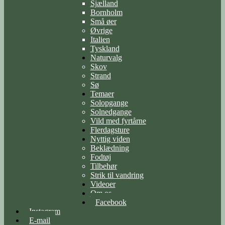
Sjælland
Bornholm
Små øer
Øvrige
Italien
Tyskland
Naturvalg
Skov
Strand
Sø
Temaer
Solopgange
Solnedgange
Vild med fyrtårne
Flerdagsture
Nyttig viden
Beklædning
Fodtøj
Tilbehør
Strik til vandring
Videoer
Om os
Facebook
Instagram
E-mail