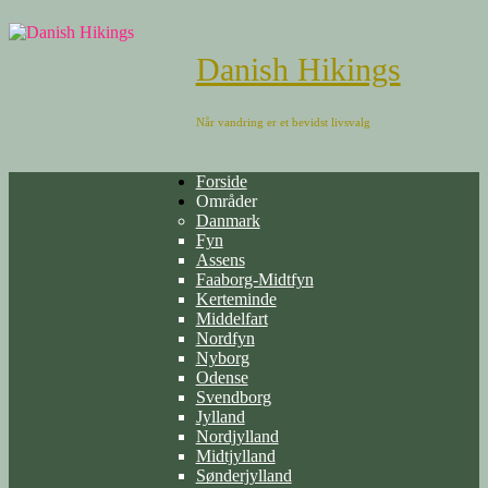
Danish Hikings
Når vandring er et bevidst livsvalg
Forside
Områder
Danmark
Fyn
Assens
Faaborg-Midtfyn
Kerteminde
Middelfart
Nordfyn
Nyborg
Odense
Svendborg
Jylland
Nordjylland
Midtjylland
Sønderjylland