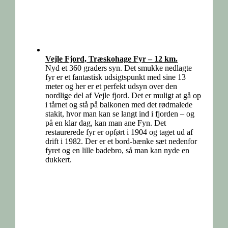
Vejle Fjord, Træskohage Fyr – 12 km.
Nyd et 360 graders syn. Det smukke nedlagte
fyr er et fantastisk udsigtspunkt med sine 13
meter og her er et perfekt udsyn over den
nordlige del af Vejle fjord. Det er muligt at gå op
i tårnet og stå på balkonen med det rødmalede
stakit, hvor man kan se langt ind i fjorden – og
på en klar dag, kan man ane Fyn. Det
restaurerede fyr er opført i 1904 og taget ud af
drift i 1982. Der er et bord-bænke sæt nedenfor
fyret og en lille badebro, så man kan nyde en
dukkert.