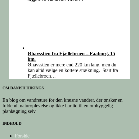
Øhavsstien fra Fjællebroen – Faaborg. 15
km.
Øhavsstien er mere end 220 km lang, men du
kan altid vælge en kortere strækning. Start fra
Fjællebroen…
OM DANISH HIKINGS
En blog om vandreture for den kræsne vandrer, der ønsker en
fuldendt naturoplevelse og ikke har tid til en omhyggelig
planlægning selv.
INDHOLD
Forside