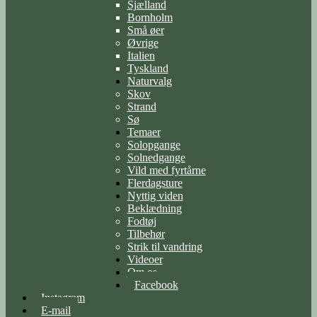
Sjælland
Bornholm
Små øer
Øvrige
Italien
Tyskland
Naturvalg
Skov
Strand
Sø
Temaer
Solopgange
Solnedgange
Vild med fyrtårne
Flerdagsture
Nyttig viden
Beklædning
Fodtøj
Tilbehør
Strik til vandring
Videoer
Om os
Facebook
Instagram
E-mail