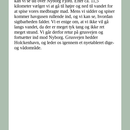
kan vi se ud over Nyborg Fjord. Efter ca. 11,5
kilometer vælger vi at gå til højre og ned til vandet for
at spise vores medbragte mad. Mens vi sidder og spiser
kommer havgusen rullende ind, og vi kan se, hvordan
sigtbarheden falder. Vi er enige om, at vi ikke vil gå
langs vandet, da der er meget tyk tang og ikke ret
meget strand. Vi går derfor retur på grusvejen og
fortsætter ind mod Nyborg. Grusvejen hedder
Holckenhavn, og leder os igennem et nyetableret dige-
og vådområde.