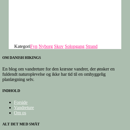
Kategori
Fyn
Nyborg
Skov
Solopgang
Strand
OM DANISH HIKINGS
En blog om vandreture for den kræsne vandrer, der ønsker en
fuldendt naturoplevelse og ikke har tid til en omhyggelig
planlægning selv.
INDHOLD
Forside
Vandreture
Om os
ALT DET MED SMÅT