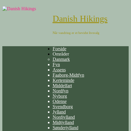
Danish Hikings
Når vandring er et bevidst livsvalg
Forside
Områder
Danmark
Fyn
Assens
Faaborg-Midtfyn
Kerteminde
Middelfart
Nordfyn
Nyborg
Odense
Svendborg
Jylland
Nordjylland
Midtjylland
Sønderjylland