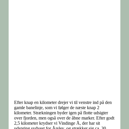
Efter knap en kilometer drejer vi til venstre ind på den
gamle banelinje, som vi følger de næste knap 2
kilometer. Strækningen byder igen på flotte udsigter
over fjorden, men også over de åbne marker. Efter godt
2,5 kilometer krydser vi Vindinge Å, der har sit
udspring sydvest for Årslev, og strækker sig ca. 30