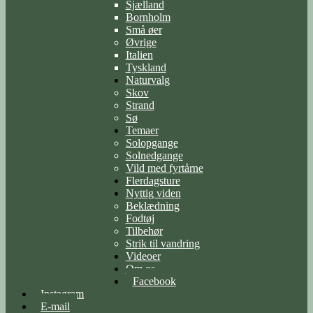
Sjælland
Bornholm
Små øer
Øvrige
Italien
Tyskland
Naturvalg
Skov
Strand
Sø
Temaer
Solopgange
Solnedgange
Vild med fyrtårne
Flerdagsture
Nyttig viden
Beklædning
Fodtøj
Tilbehør
Strik til vandring
Videoer
Om os
Facebook
Instagram
E-mail