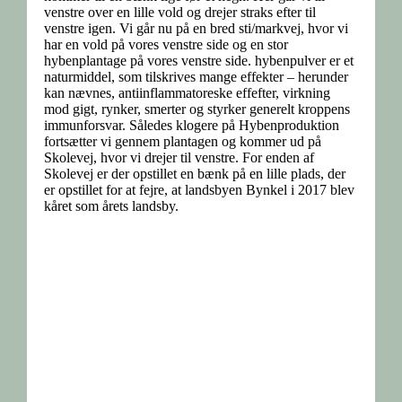
venstre over en lille vold og drejer straks efter til
venstre igen. Vi går nu på en bred sti/markvej, hvor vi
har en vold på vores venstre side og en stor
hybenplantage på vores venstre side. hybenpulver er et
naturmiddel, som tilskrives mange effekter – herunder
kan nævnes, antiinflammatoreske effefter, virkning
mod gigt, rynker, smerter og styrker generelt kroppens
immunforsvar. Således klogere på Hybenproduktion
fortsætter vi gennem plantagen og kommer ud på
Skolevej, hvor vi drejer til venstre. For enden af
Skolevej er der opstillet en bænk på en lille plads, der
er opstillet for at fejre, at landsbyen Bynkel i 2017 blev
kåret som årets landsby.