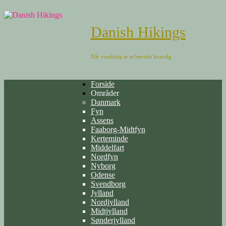
Danish Hikings
Når vandring er et bevidst livsvalg
Forside
Områder
Danmark
Fyn
Assens
Faaborg-Midtfyn
Kerteminde
Middelfart
Nordfyn
Nyborg
Odense
Svendborg
Jylland
Nordjylland
Midtjylland
Sønderjylland