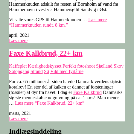
Hammerknuden adskilt fra resten af Bornholm af vand fra
Hammerhavn i vest via Hammersø til Sandvig i Øst.
Vi satte vores GPS til Hammerknuden …
Læs mere
“Hammerknuden rundt. 8 km.”
april, 2021
Læs mere
Faxe Kalkbrud, 22+ km
Kaffeplet
Kærlighedskysset
Perfekt fotoshoot
Sjælland
Skov
Solopgang
Strand
Sø
Vild med fyrtårne
For ca. 65 millioner år siden havde Danmark verdens største
koralrev! En stor del af kalken er dannet af forsteninger
(fossiler) af dyr fra havet. I dag er
Faxe Kalkbrud
Danmarks
største menneskabte udgravning på ca. 1 km2. Man mener,
…
Læs mere
“Faxe Kalkbrud, 22+ km”
marts, 2021
Læs mere
Indlægsinddeling