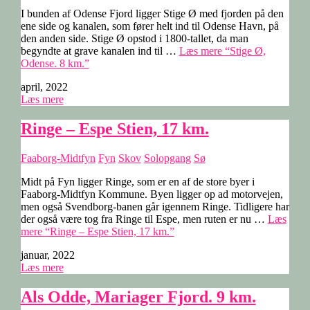
I bunden af Odense Fjord ligger Stige Ø med fjorden på den
ene side og kanalen, som fører helt ind til Odense Havn, på
den anden side. Stige Ø opstod i 1800-tallet, da man
begyndte at grave kanalen ind til …
Læs mere
“Stige Ø,
Odense. 8 km.”
april, 2022
Læs mere
Ringe – Espe Stien, 17 km.
Faaborg-Midtfyn
Fyn
Skov
Solopgang
Sø
Midt på Fyn ligger Ringe, som er en af de store byer i
Faaborg-Midtfyn Kommune. Byen ligger op ad motorvejen,
men også Svendborg-banen går igennem Ringe. Tidligere har
der også være tog fra Ringe til Espe, men ruten er nu …
Læs
mere
“Ringe – Espe Stien, 17 km.”
januar, 2022
Læs mere
Als Odde, Mariager Fjord. 9 km.