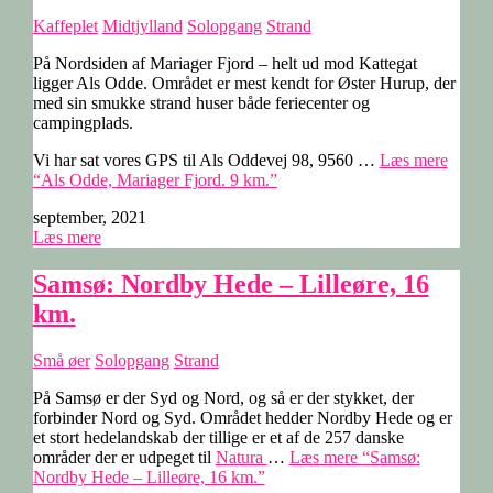
Kaffeplet
Midtjylland
Solopgang
Strand
På Nordsiden af Mariager Fjord – helt ud mod Kattegat
ligger Als Odde. Området er mest kendt for Øster Hurup, der
med sin smukke strand huser både feriecenter og
campingplads.
Vi har sat vores GPS til Als Oddevej 98, 9560 …
Læs mere
“Als Odde, Mariager Fjord. 9 km.”
september, 2021
Læs mere
Samsø: Nordby Hede – Lilleøre, 16
km.
Små øer
Solopgang
Strand
På Samsø er der Syd og Nord, og så er der stykket, der
forbinder Nord og Syd. Området hedder Nordby Hede og er
et stort hedelandskab der tillige er et af de 257 danske
områder der er udpeget til
Natura
…
Læs mere
“Samsø:
Nordby Hede – Lilleøre, 16 km.”