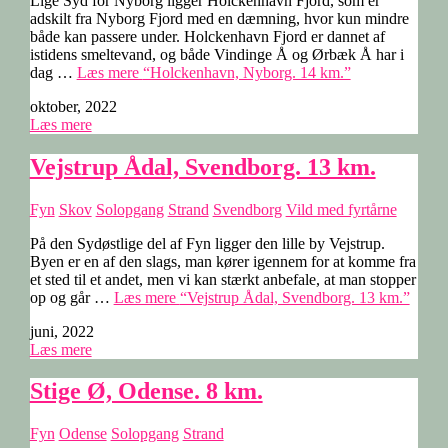
Lige Syd for Nyborg ligger Holckenhavn Fjord, som er
adskilt fra Nyborg Fjord med en dæmning, hvor kun mindre
både kan passere under. Holckenhavn Fjord er dannet af
istidens smeltevand, og både Vindinge Å og Ørbæk Å har i
dag …
Læs mere
“Holckenhavn, Nyborg. 14 km.”
oktober, 2022
Læs mere
Vejstrup Ådal, Svendborg. 13 km.
Fyn
Skov
Solopgang
Strand
Svendborg
Vild med fyrtårne
På den Sydøstlige del af Fyn ligger den lille by Vejstrup.
Byen er en af den slags, man kører igennem for at komme fra
et sted til et andet, men vi kan stærkt anbefale, at man stopper
op og går …
Læs mere
“Vejstrup Ådal, Svendborg. 13 km.”
juni, 2022
Læs mere
Stige Ø, Odense. 8 km.
Fyn
Odense
Solopgang
Strand