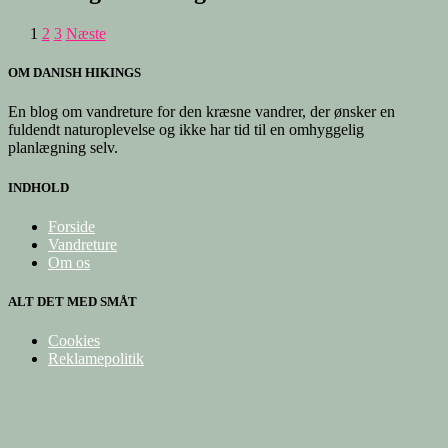
1
2
3
Næste
OM DANISH HIKINGS
En blog om vandreture for den kræsne vandrer, der ønsker en
fuldendt naturoplevelse og ikke har tid til en omhyggelig
planlægning selv.
INDHOLD
Forside
Vandreture
Om os
ALT DET MED SMÅT
Cookies
Reklamepolitik