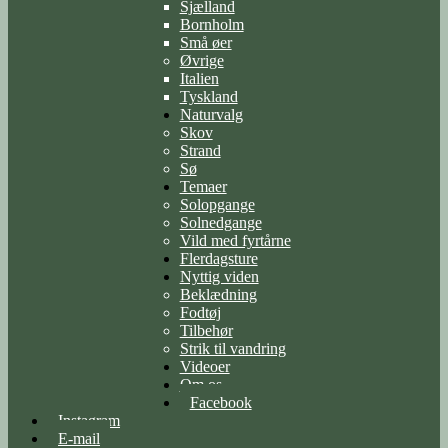
Sjælland
Bornholm
Små øer
Øvrige
Italien
Tyskland
Naturvalg
Skov
Strand
Sø
Temaer
Solopgange
Solnedgange
Vild med fyrtårne
Flerdagsture
Nyttig viden
Beklædning
Fodtøj
Tilbehør
Strik til vandring
Videoer
Om os
Facebook
Instagram
E-mail