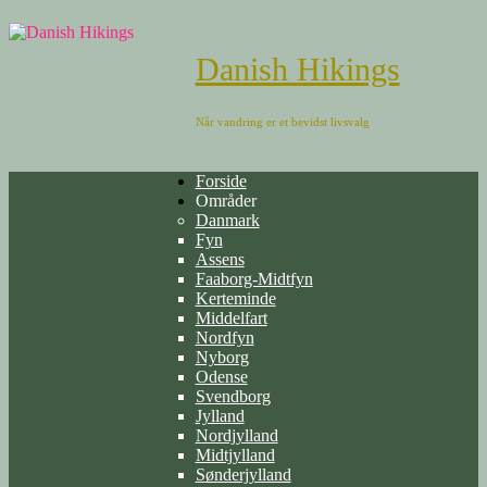
Danish Hikings
Når vandring er et bevidst livsvalg
Forside
Områder
Danmark
Fyn
Assens
Faaborg-Midtfyn
Kerteminde
Middelfart
Nordfyn
Nyborg
Odense
Svendborg
Jylland
Nordjylland
Midtjylland
Sønderjylland