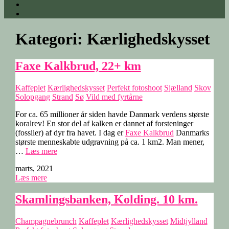
Kategori:
Kærlighedskysset
Faxe Kalkbrud, 22+ km
Kaffeplet
Kærlighedskysset
Perfekt fotoshoot
Sjælland
Skov
Solopgang
Strand
Sø
Vild med fyrtårne
For ca. 65 millioner år siden havde Danmark verdens største
koralrev! En stor del af kalken er dannet af forsteninger
(fossiler) af dyr fra havet. I dag er
Faxe Kalkbrud
Danmarks
største menneskabte udgravning på ca. 1 km2. Man mener,
“Faxe
…
Læs mere
Kalkbrud,
marts, 2021
22+
Læs mere
km”
Skamlingsbanken, Kolding. 10 km.
Champagnebrunch
Kaffeplet
Kærlighedskysset
Midtjylland