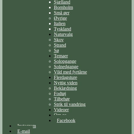
Sjælland
Bornholm
Små øer
Øvrige
Italien
Tyskland
Naturvalg
Skov
Strand
Sø
Temaer
Solopgange
Solnedgange
Vild med fyrtårne
Flerdagsture
Nyttig viden
Beklædning
Fodtøj
Tilbehør
Strik til vandring
Videoer
Om os
Facebook
Instagram
E-mail