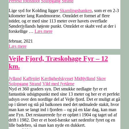
Perfekt fotoshoot
Solopgang
Strand
Lige syd for Kolding ligger
Skamlingsbanken
, som er en 2-3
kilometer lang Randmoræne. Området er formet af flere
istider, og er med sine 113 meter over havets overflade
Sønderjyllands højeste punkt. Området er skabt ved at der i
“Skamlingsbanken,
forskellige …
Læs mere
Kolding.
februar, 2021
10
Læs mere
km.”
Vejle Fjord, Træskohage Fyr – 12
km.
Jylland
Kaffeplet
Kærlighedskysset
Midtjylland
Skov
Solopgang
Strand
Vild med fyrtårne
Nyd et 360 graders syn. Det smukke nedlagte fyr er et
fantastisk udsigtspunkt med sine 13 meter og her er et perfekt
udsyn over den nordlige del af Vejle fjord. Det er muligt at gå
op i tårnet og stå på balkonen med det rødmalede stakit, hvor
man kan se langt ind i fjorden – og på en klar dag, kan man
ane Fyn. Det restaurerede fyr er opført i 1904 og taget ud af
drift i 1982. Der er et bord-bænke sæt nedenfor fyret og en
lille badebro, så man kan nyde en dukkert.