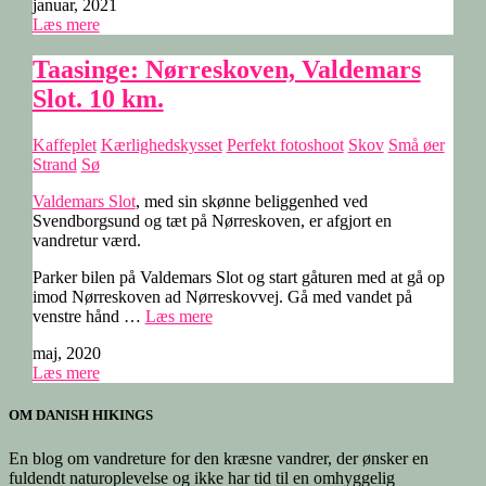
januar, 2021
Læs mere
Taasinge: Nørreskoven, Valdemars
Slot. 10 km.
Kaffeplet
Kærlighedskysset
Perfekt fotoshoot
Skov
Små øer
Strand
Sø
Valdemars Slot
, med sin skønne beliggenhed ved
Svendborgsund og tæt på Nørreskoven, er afgjort en
vandretur værd.
Parker bilen på Valdemars Slot og start gåturen med at gå op
imod Nørreskoven ad Nørreskovvej. Gå med vandet på
“Taasinge:
venstre hånd …
Læs mere
Nørreskoven,
maj, 2020
Valdemars
Læs mere
Slot.
10
km.”
OM DANISH HIKINGS
En blog om vandreture for den kræsne vandrer, der ønsker en
fuldendt naturoplevelse og ikke har tid til en omhyggelig