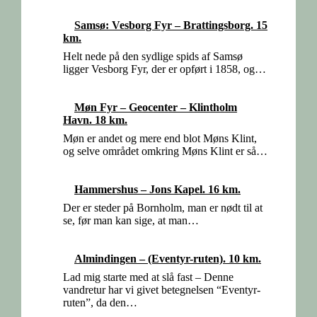
Samsø: Vesborg Fyr – Brattingsborg. 15
km.
Helt nede på den sydlige spids af Samsø
ligger Vesborg Fyr, der er opført i 1858, og…
Møn Fyr – Geocenter – Klintholm
Havn. 18 km.
Møn er andet og mere end blot Møns Klint,
og selve området omkring Møns Klint er så…
Hammershus – Jons Kapel. 16 km.
Der er steder på Bornholm, man er nødt til at
se, før man kan sige, at man…
Almindingen – (Eventyr-ruten). 10 km.
Lad mig starte med at slå fast – Denne
vandretur har vi givet betegnelsen “Eventyr-
ruten”, da den…