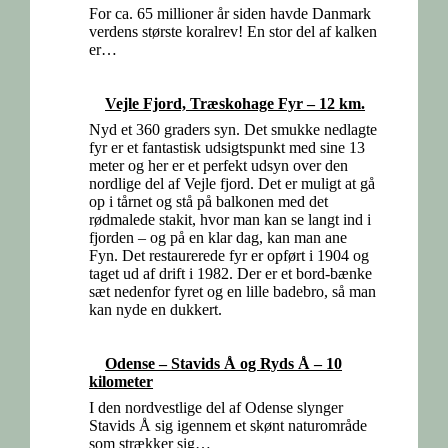
For ca. 65 millioner år siden havde Danmark
verdens største koralrev! En stor del af kalken
er…
Vejle Fjord, Træskohage Fyr – 12 km.
Nyd et 360 graders syn. Det smukke nedlagte
fyr er et fantastisk udsigtspunkt med sine 13
meter og her er et perfekt udsyn over den
nordlige del af Vejle fjord. Det er muligt at gå
op i tårnet og stå på balkonen med det
rødmalede stakit, hvor man kan se langt ind i
fjorden – og på en klar dag, kan man ane
Fyn. Det restaurerede fyr er opført i 1904 og
taget ud af drift i 1982. Der er et bord-bænke
sæt nedenfor fyret og en lille badebro, så man
kan nyde en dukkert.
Odense – Stavids Å og Ryds Å – 10
kilometer
I den nordvestlige del af Odense slynger
Stavids Å sig igennem et skønt naturområde
som strækker sig…