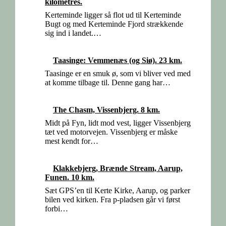
kilometres.
Kerteminde ligger så flot ud til Kerteminde
Bugt og med Kerteminde Fjord strækkende
sig ind i landet.…
Taasinge: Vemmenæs (og Siø). 23 km.
Taasinge er en smuk ø, som vi bliver ved med
at komme tilbage til. Denne gang har…
The Chasm, Vissenbjerg. 8 km.
Midt på Fyn, lidt mod vest, ligger Vissenbjerg
tæt ved motorvejen. Vissenbjerg er måske
mest kendt for…
Klakkebjerg, Brænde Stream, Aarup,
Funen. 10 km.
Sæt GPS’en til Kerte Kirke, Aarup, og parker
bilen ved kirken. Fra p-pladsen går vi først
forbi…