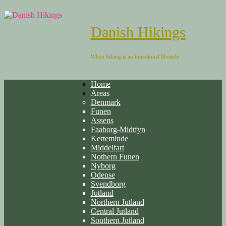
Danish Hikings
When hiking is an intentional lifestyle
Home
Areas
Denmark
Funen
Assens
Faaborg-Midtfyn
Kerteminde
Middelfart
Nothern Funen
Nyborg
Odense
Svendborg
Jutland
Northern Jutland
Central Jutland
Southern Jutland