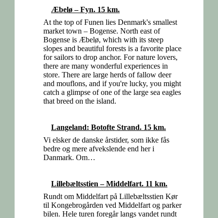
Æbelø – Fyn. 15 km.
At the top of Funen lies Denmark's smallest
market town – Bogense. North east of
Bogense is Æbelø, which with its steep
slopes and beautiful forests is a favorite place
for sailors to drop anchor. For nature lovers,
there are many wonderful experiences in
store. There are large herds of fallow deer
and mouflons, and if you're lucky, you might
catch a glimpse of one of the large sea eagles
that breed on the island.
Langeland: Botofte Strand. 15 km.
Vi elsker de danske årstider, som ikke fås
bedre og mere afvekslende end her i
Danmark. Om…
Lillebæltsstien – Middelfart. 11 km.
Rundt om Middelfart på Lillebæltsstien Kør
til Kongebrogården ved Middelfart og parker
bilen. Hele turen foregår langs vandet rundt