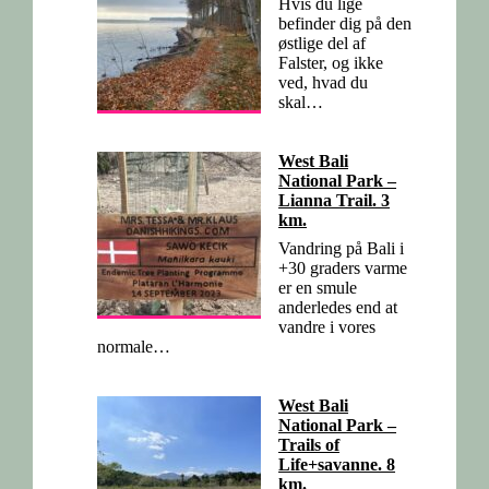
Hvis du lige
befinder dig på den
østlige del af
Falster, og ikke
ved, hvad du
skal…
West Bali
National Park –
Lianna Trail. 3
km.
Vandring på Bali i
+30 graders varme
er en smule
anderledes end at
vandre i vores
normale…
West Bali
National Park –
Trails of
Life+savanne. 8
km.