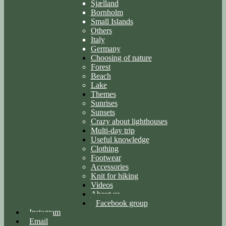
Sjælland
Bornholm
Small Islands
Others
Italy
Germany
Choosing of nature
Forest
Beach
Lake
Themes
Sunrises
Sunsets
Crazy about lighthouses
Multi-day trip
Useful knowledge
Clothing
Footwear
Accessories
Knit for hiking
Videos
About us
Facebook group
Instagram
Email