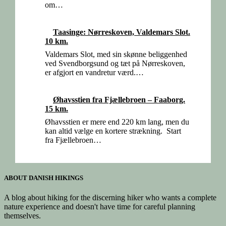
om…
Taasinge: Nørreskoven, Valdemars Slot.
10 km.
Valdemars Slot, med sin skønne beliggenhed
ved Svendborgsund og tæt på Nørreskoven,
er afgjort en vandretur værd.…
Øhavsstien fra Fjællebroen – Faaborg.
15 km.
Øhavsstien er mere end 220 km lang, men du
kan altid vælge en kortere strækning. Start
fra Fjællebroen…
ABOUT DANISH HIKINGS
A blog about hiking for the discerning hiker who wants a complete
nature experience and doesn't have time for careful planning
themselves.