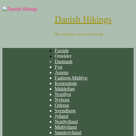
Danish Hikings
Når vandring er et bevidst livsvalg
Forside
Områder
Danmark
Fyn
Assens
Faaborg-Midtfyn
Kerteminde
Middelfart
Nordfyn
Nyborg
Odense
Svendborg
Jylland
Nordjylland
Midtjylland
Sønderjylland