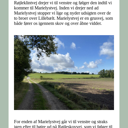
Røjleklintvej drejer vi til venstre og følger den indtil vi
kommer til Marielystvej. Inden vi drejer ned ad
Marielystvej stopper vi lige og nyder udsigten over de
to broer over Lillebælt. Marielystvej er en grusvej, som
både fører os igennem skov og over åbne vidder.
For enden af Marielystvej går vi til venstre og straks
igen efter til højre ud på Røjleskovvej, som vi følger til