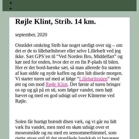
Røjle Klint, Strib. 14 km.
september, 2020
Området omkring Strib har noget særligt over sig – om
det er de to lillebæltsbroer eller selve Lillebælt ved jeg
ikke. Sæt GPS’en til “Ved Norden Bro, Middelfart” og
kør ned for enden, hvor der er en fin P-plads til bilen.
Her er der bord-bænke sæt, så man allerede fra starten
af kan sidde og nyde kaffen og den lidt disede morgen.
Vi starter turen ud med at følge “
Lillebæltsstien
” mod
øst og om mod
Røjle Klint
. Det første af turen bringer
os op og gå på en sti, som følger vandet, men højt
hævet og med en god udsigt ud over Klinterne ved
Røjle.
Solen får hurtigt brændt disen væk, og vi går nu lidt
væk fra vandet, men med en skøn udsigt over et
moseområde og nu med en sensommerhimmel, som
rigtig giver spil til det storslåede landskab vi bevæger