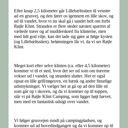
Efter knap 2,5 kilometer går Lillebæltsstien til venstre
ad en grusvej, og den fører os igennem en lille skov, og
ud til vandet, hvor vi nu skal gå i sandet helt om forbi
Røjle Klint. Stranden er flere steder næsten spærret af
væltede træer og af mudderskred fra klinterne, men
med lidt god vilje, kan det lade sig gøre at følge kysten
(og Lillebæltsstien). belønningen får vi, da vi ser Røjle
Klint.
Meget kort efter selve klinten (ca. efter 4,5 kilometer)
kommer vi til et sted, hvor det ser ud som om træerne
vokser ud i vandet, og stranden slutter. Her er også
opsat en lille grill/røgeovn, en bænk og andre finurlige
udsmykninger. Vi vælger her at gå op ad den lille sti
som går op i skoven, og da vi kommer op til toppen,
står vi på Røjle Klint Camping, som ligger højt hævet,
men med en fantastisk udsigt over vandet.
Vi følger grusvejen rundt på campingpladsen, og
kommer ud ad hovedindgangen og da vi kommer op til