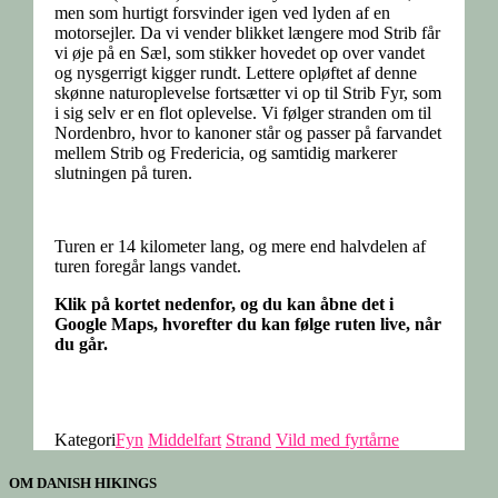
men som hurtigt forsvinder igen ved lyden af en
motorsejler. Da vi vender blikket længere mod Strib får
vi øje på en Sæl, som stikker hovedet op over vandet
og nysgerrigt kigger rundt. Lettere opløftet af denne
skønne naturoplevelse fortsætter vi op til Strib Fyr, som
i sig selv er en flot oplevelse. Vi følger stranden om til
Nordenbro, hvor to kanoner står og passer på farvandet
mellem Strib og Fredericia, og samtidig markerer
slutningen på turen.
Turen er 14 kilometer lang, og mere end halvdelen af
turen foregår langs vandet.
Klik på kortet nedenfor, og du kan åbne det i
Google Maps, hvorefter du kan følge ruten live, når
du går.
Kategori
Fyn
Middelfart
Strand
Vild med fyrtårne
OM DANISH HIKINGS