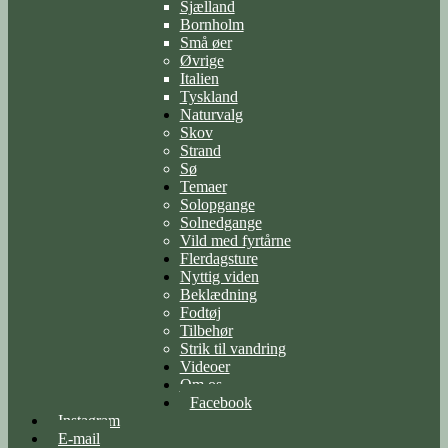
Sjælland
Bornholm
Små øer
Øvrige
Italien
Tyskland
Naturvalg
Skov
Strand
Sø
Temaer
Solopgange
Solnedgange
Vild med fyrtårne
Flerdagsture
Nyttig viden
Beklædning
Fodtøj
Tilbehør
Strik til vandring
Videoer
Om os
Facebook
Instagram
E-mail