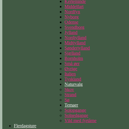
Kerteminde
Middelfart
Nordfyn
Nyborg
Odense
Svendborg
Jylland
Nordjylland
Midtjylland
Sønderjylland
Sjælland
Bornholm
Små øer
Øvrige
Italien
Tyskland
Naturvalg
Skov
Strand
Sø
Temaer
Solopgange
Solnedgange
Vild med fyrtårne
Flerdagsture