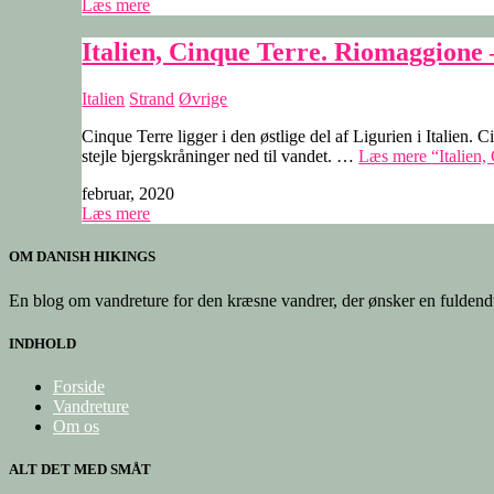
Læs mere
Italien, Cinque Terre. Riomaggione
Italien
Strand
Øvrige
Cinque Terre ligger i den østlige del af Ligurien i Italien.
stejle bjergskråninger ned til vandet. …
Læs mere
“Italien
februar, 2020
Læs mere
OM DANISH HIKINGS
En blog om vandreture for den kræsne vandrer, der ønsker en fuldendt
INDHOLD
Forside
Vandreture
Om os
ALT DET MED SMÅT