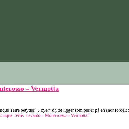
onterosso – Vermotta
 Cinque Terre betyder “5 byer” og de ligger som perler på en snor fordelt
, Cinque Terre. Levanto – Monterosso – Vermotta”