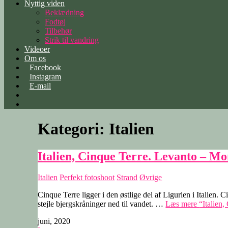
Nyttig viden
Beklædning
Fodtøj
Tilbehør
Strik til vandring
Videoer
Om os
Facebook
Instagram
E-mail
Kategori:
Italien
Italien, Cinque Terre. Levanto – M
Italien
Perfekt fotoshoot
Strand
Øvrige
Cinque Terre ligger i den østlige del af Ligurien i Italien.
stejle bjergskråninger ned til vandet. …
Læs mere
“Italien
juni, 2020