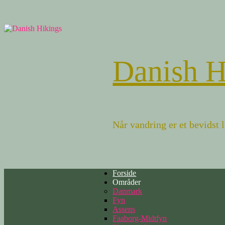
Danish H
Når vandring er et bevidst 
Forside
Områder
Danmark
Fyn
Assens
Faaborg-Midtfyn