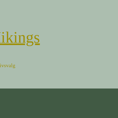
ikings
livsvalg