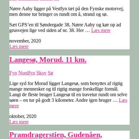
Nørre Aaby ligger på Vestfyn tæt på den Fynske motorvej,
men denne tur bringer os rundt om å, strand og sø.
Sæt GPS’en til Søndergade 38, Nørre Aaby og kør op ad
“Nørre
grusvejen lige ved siden af nr. 38. Her …
Læs mere
Aaby
november, 2020
–
Læs mere
Viby
Å
til
Langesø, Morud. 11 km.
Ronæs.
13
Fyn
Nordfyn
Skov
Sø
km.”
Lige syd for Morud ligger Langesø, som benyttes af rigtig
mange mennesker og til rigtig mange forskellige formål.
Langt de fleste bruger Langesø til en travetur rundt om selve
søen – en tur på godt 3 kilometer. Andre igen bruger …
Læs
“Langesø,
mere
Morud.
oktober, 2020
11
Læs mere
km.”
Pramdragerstien, Gudenåen,