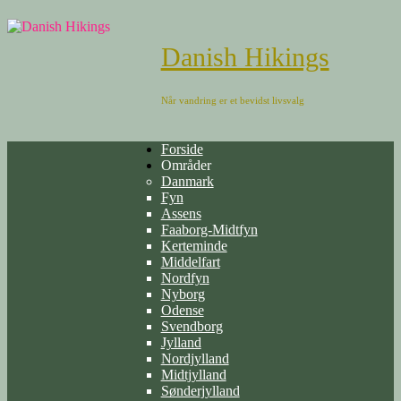
Danish Hikings
Når vandring er et bevidst livsvalg
Forside
Områder
Danmark
Fyn
Assens
Faaborg-Midtfyn
Kerteminde
Middelfart
Nordfyn
Nyborg
Odense
Svendborg
Jylland
Nordjylland
Midtjylland
Sønderjylland