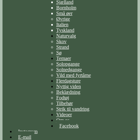
Sjælland
Bornholm
Små øer
Øvrige
Italien
Tyskland
Naturvalg
Skov
Strand
Sø
Temaer
Solopgange
Solnedgange
Vild med fyrtårne
Flerdagsture
Nyttig viden
Beklædning
Fodtøj
Tilbehør
Strik til vandring
Videoer
Om os
Facebook
Instagram
E-mail