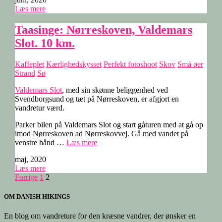
–
Læs mere
Tarup-
Davinde.
12
Taasinge: Nørreskoven, Valdemars
km.”
Slot. 10 km.
Kaffeplet
Kærlighedskysset
Perfekt fotoshoot
Skov
Små øer
Strand
Sø
Valdemars Slot
, med sin skønne beliggenhed ved
Svendborgsund og tæt på Nørreskoven, er afgjort en
vandretur værd.
Parker bilen på Valdemars Slot og start gåturen med at gå op
imod Nørreskoven ad Nørreskovvej. Gå med vandet på
“Taasinge:
venstre hånd …
Læs mere
Nørreskoven,
maj, 2020
Valdemars
Læs mere
Slot.
Indlægsinddeling
Forrige
1
2
10
km.”
OM DANISH HIKINGS
En blog om vandreture for den kræsne vandrer, der ønsker en