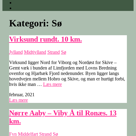
Kategori:
Sø
Virksund rundt. 10 km.
Jylland
Midtjylland
Strand
Sø
Virksund ligger Nord for Viborg og Nordøst for Skive –
Gemt væk i bunden af Limfjorden med Lovns Bredning
ovenfor og Hjarbæk Fjord nedenunder. Byen ligger langs
hovedvejen mellem Hobro og Skive, og man er hurtigt forbi,
“Virksund
hvis ikke man …
Læs mere
rundt.
februar, 2021
10
Læs mere
km.”
Nørre Aaby – Viby Å til Ronæs. 13
km.
Fyn
Middelfart
Strand
Sø