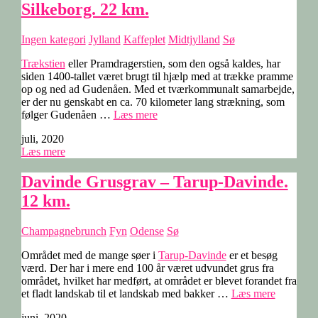
Silkeborg. 22 km.
Ingen kategori
Jylland
Kaffeplet
Midtjylland
Sø
Trækstien
eller Pramdragerstien, som den også kaldes, har
siden 1400-tallet været brugt til hjælp med at trække pramme
op og ned ad Gudenåen. Med et tværkommunalt samarbejde,
er der nu genskabt en ca. 70 kilometer lang strækning, som
“Pramdragerstien,
følger Gudenåen …
Læs mere
Gudenåen,
juli, 2020
Silkeborg.
Læs mere
22
km.”
Davinde Grusgrav – Tarup-Davinde.
12 km.
Champagnebrunch
Fyn
Odense
Sø
Området med de mange søer i
Tarup-Davinde
er et besøg
værd. Der har i mere end 100 år været udvundet grus fra
området, hvilket har medført, at området er blevet forandet fra
“Davinde
et fladt landskab til et landskab med bakker …
Læs mere
Grusgrav
juni, 2020