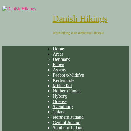
Danish Hikings
When hiking is an intentional lifestyle
Home
Areas
Denmark
Funen
Assens
Faaborg-Midtfyn
Kerteminde
Middelfart
Nothern Funen
Nyborg
Odense
Svendborg
Jutland
Northern Jutland
Central Jutland
Southern Jutland