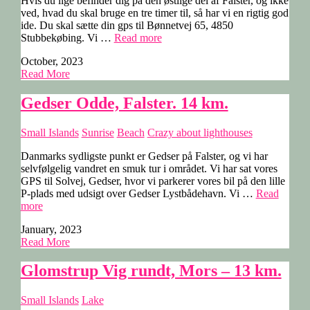
Hvis du lige befinder dig på den østlige del af Falster, og ikke
ved, hvad du skal bruge en tre timer til, så har vi en rigtig god
ide. Du skal sætte din gps til Bønnetvej 65, 4850
“Hesnæs,
Stubbekøbing. Vi …
Read more
Falster.
October, 2023
12
Read More
km.”
Gedser Odde, Falster. 14 km.
Small Islands
Sunrise
Beach
Crazy about lighthouses
Danmarks sydligste punkt er Gedser på Falster, og vi har
selvfølgelig vandret en smuk tur i området. Vi har sat vores
GPS til Solvej, Gedser, hvor vi parkerer vores bil på den lille
P-plads med udsigt over Gedser Lystbådehavn. Vi …
Read
“Gedser
more
Odde,
January, 2023
Falster.
Read More
14
km.”
Glomstrup Vig rundt, Mors – 13 km.
Small Islands
Lake