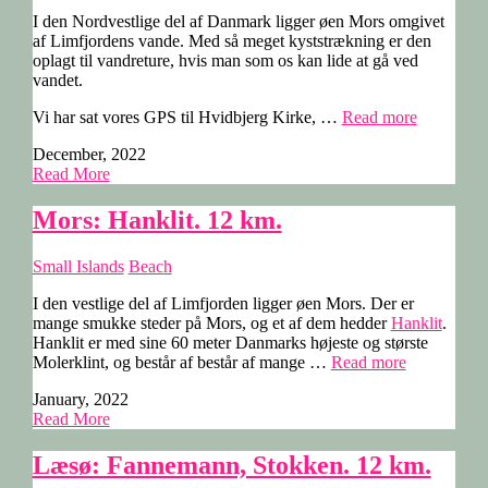
I den Nordvestlige del af Danmark ligger øen Mors omgivet
af Limfjordens vande. Med så meget kyststrækning er den
oplagt til vandreture, hvis man som os kan lide at gå ved
vandet.
“Glomstr
Vi har sat vores GPS til Hvidbjerg Kirke, …
Read more
Vig
December, 2022
rundt,
Read More
Mors
–
13
Mors: Hanklit. 12 km.
km.”
Small Islands
Beach
I den vestlige del af Limfjorden ligger øen Mors. Der er
mange smukke steder på Mors, og et af dem hedder
Hanklit
.
Hanklit er med sine 60 meter Danmarks højeste og største
“Mors:
Molerklint, og består af består af mange …
Read more
Hanklit.
January, 2022
12
Read More
km.”
Læsø: Fannemann, Stokken. 12 km.