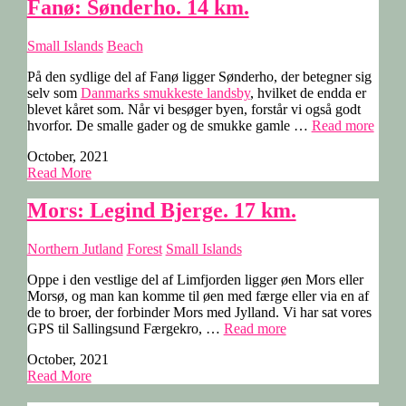
Strand.
Fanø: Sønderho. 14 km.
16
km.”
Small Islands
Beach
På den sydlige del af Fanø ligger Sønderho, der betegner sig
selv som
Danmarks smukkeste landsby
, hvilket de endda er
blevet kåret som. Når vi besøger byen, forstår vi også godt
“Fanø
hvorfor. De smalle gader og de smukke gamle …
Read more
Sønde
October, 2021
14
Read More
km.”
Mors: Legind Bjerge. 17 km.
Northern Jutland
Forest
Small Islands
Oppe i den vestlige del af Limfjorden ligger øen Mors eller
Morsø, og man kan komme til øen med færge eller via en af
de to broer, der forbinder Mors med Jylland. Vi har sat vores
“Mors:
GPS til Sallingsund Færgekro, …
Read more
Legind
October, 2021
Bjerge.
Read More
17
km.”