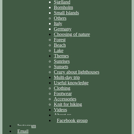
Sjælland
Bornholm
Small Islands
Others
Italy
Germany
Choosing of nature
Forest
Beach
Lake
Themes
Sunrises
Sunsets
Crazy about lighthouses
Multi-day trip
Useful knowledge
Clothing
Footwear
Accessories
Knit for hiking
Videos
About us
Facebook group
Instagram
Email