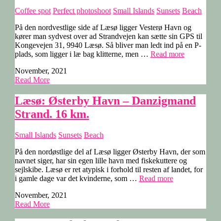
Coffee spot
Perfect photoshoot
Small Islands
Sunsets
Beach
På den nordvestlige side af Læsø ligger Vesterø Havn og
kører man sydvest over ad Strandvejen kan sætte sin GPS til
Kongevejen 31, 9940 Læsø. Så bliver man ledt ind på en P-
“Læsø:
plads, som ligger i læ bag klitterne, men …
Read more
Fannemann
November, 2021
Stokken.
Read More
12
km.”
Læsø: Østerby Havn – Danzigmand
Strand. 16 km.
Small Islands
Sunsets
Beach
På den nordøstlige del af Læsø ligger Østerby Havn, der som
navnet siger, har sin egen lille havn med fiskekuttere og
sejlskibe. Læsø er ret atypisk i forhold til resten af landet, for
“Læsø:
i gamle dage var det kvinderne, som …
Read more
Østerby
November, 2021
Havn
Read More
–
Danzigmand