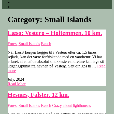
Category:
Small Islands
Læsø: Vesterø – Holtemmen. 10 km.
Forest
Small Islands
Beach
Når Læsø-færgen lægger til i Vesterø efter ca. 1,5 times
sejlads, kan det være forfriskende med en vandretur. Vi har
erfaret, at en af de absolut smukkeste vandreture kan tage sit
udgangspunkt fra havnen på Vesterø. Sæt din gps til …
Read
“Læsø:
more
Vesterø
July, 2024
–
Read More
Holtemmen.
10
km.”
Hesnæs, Falster. 12 km.
Forest
Small Islands
Beach
Crazy about lighthouses