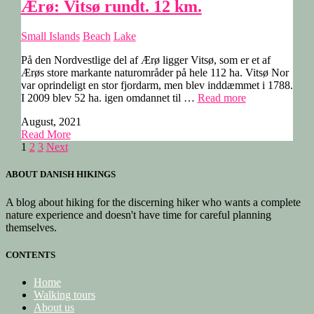
Ærø: Vitsø rundt. 12 km.
Small Islands
Beach
Lake
På den Nordvestlige del af Ærø ligger Vitsø, som er et af
Ærøs store markante naturområder på hele 112 ha. Vitsø Nor
var oprindeligt en stor fjordarm, men blev inddæmmet i 1788.
“Ærø:
I 2009 blev 52 ha. igen omdannet til …
Read more
Vitsø
August, 2021
rundt.
Read More
12
Posts
1
2
3
Next
km.”
pagination
ABOUT DANISH HIKINGS
A blog about hiking for the discerning hiker who wants a complete
nature experience and doesn't have time for careful planning
themselves.
CONTENTS
Home
Walking tours
About us